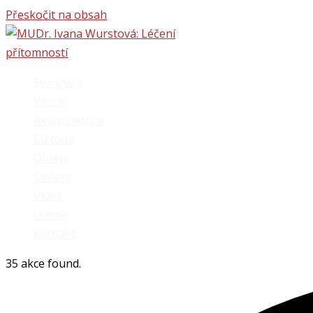
Přeskočit na obsah
Semináře
Výcvik
Akupunktura
Metoda
Ohlasy
Cvičení
Videa
O mně
Kontakt
35 akce found.