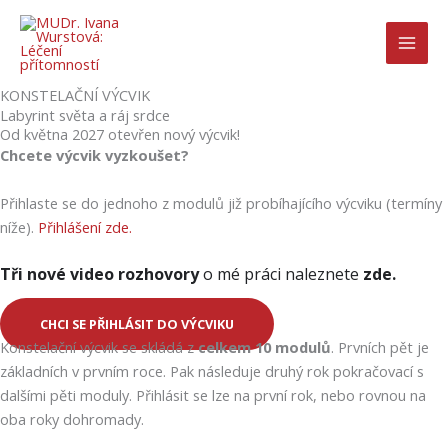
Přeskočit
na
obsah
KONSTELAČNÍ VÝCVIK
Labyrint světa a ráj srdce
Od května 2027 otevřen nový výcvik!
Chcete výcvik vyzkoušet?
Přihlaste se do jednoho z modulů již probíhajícího výcviku (termíny
níže).
Přihlášení zde.
Tři nové video rozhovory
o mé práci naleznete
zde
.
CHCI SE PŘIHLÁSIT DO VÝCVIKU
Konstelační výcvik se skládá z
celkem 10 modulů
. Prvních pět je
základních v prvním roce. Pak následuje druhý rok pokračovací s
dalšími pěti moduly. Přihlásit se lze na první rok, nebo rovnou na
oba roky dohromady.