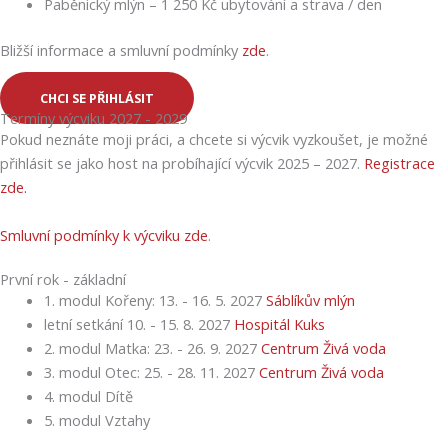
Paběnický mlýn – 1 250 Kč ubytování a strava / den
Bližší informace a smluvní podmínky
zde
.
CHCI SE PŘIHLÁSIT
Termíny výcviku 2027 - 2029
Pokud neznáte moji práci, a chcete si výcvik vyzkoušet, je možné
přihlásit se jako host na probíhající výcvik 2025 – 2027.
Registrace
zde.
Smluvní podmínky k výcviku zde
.
První rok - základní
1. modul Kořeny: 13. - 16. 5. 2027
Sáblíkův mlýn
letní setkání 10. - 15. 8. 2027
Hospitál Kuks
2. modul Matka: 23. - 26. 9. 2027
Centrum Živá voda
3. modul Otec: 25. - 28. 11. 2027
Centrum Živá voda
4. modul Dítě
5. modul Vztahy