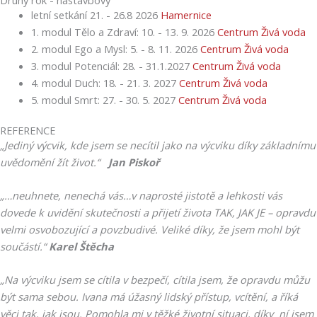
letní setkání 21. - 26.8 2026
Hamernice
1. modul Tělo a Zdraví: 10. - 13. 9. 2026
Centrum Živá voda
2. modul Ego a Mysl: 5. - 8. 11. 2026
Centrum Živá voda
3. modul Potenciál: 28. - 31.1.2027
Centrum Živá voda
4. modul Duch: 18. - 21. 3. 2027
Centrum Živá voda
5. modul Smrt: 27. - 30. 5. 2027
Centrum Živá voda
REFERENCE
„Jediný výcvik, kde jsem se necítil jako na výcviku díky základnímu
uvědomění žít život.“
Jan Piskoř
„…neuhnete, nenechá vás…v naprosté jistotě a lehkosti vás
dovede k uvidění skutečnosti a přijetí života TAK, JAK JE – opravdu
velmi osvobozující a povzbudivé. Veliké díky, že jsem mohl být
součástí.“
Karel Štěcha
„Na výcviku jsem se cítila v bezpečí, cítila jsem, že opravdu můžu
být sama sebou. Ivana má úžasný lidský přístup, vcítění, a říká
věci tak, jak jsou. Pomohla mi v těžké životní situaci, díky ní jsem