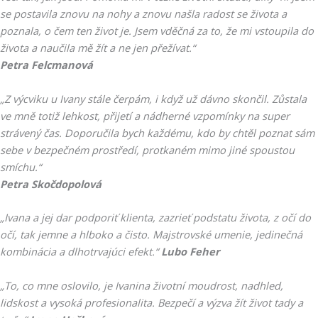
se postavila znovu na nohy a znovu našla radost se života a
poznala, o čem ten život je. Jsem vděčná za to, že mi vstoupila do
života a naučila mě žít a ne jen přežívat.“
Petra Felcmanová
„Z výcviku u Ivany stále čerpám, i když už dávno skončil. Zůstala
ve mně totiž lehkost, přijetí a nádherné vzpomínky na super
strávený čas. Doporučila bych každému, kdo by chtěl poznat sám
sebe v bezpečném prostředí, protkaném mimo jiné spoustou
smíchu.“
Petra Skočdopolová
„Ivana a jej dar podporiť klienta, zazrieť podstatu života, z očí do
očí, tak jemne a hlboko a čisto. Majstrovské umenie, jedinečná
kombinácia a dlhotrvajúci efekt.“
Lubo Feher
„To, co mne oslovilo, je Ivanina životní moudrost, nadhled,
lidskost a vysoká profesionalita. Bezpečí a výzva žít život tady a