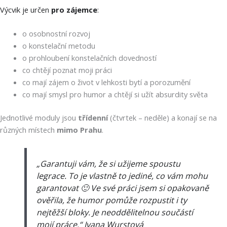
Výcvik je určen
pro zájemce
:
o osobnostní rozvoj
o konstelační metodu
o prohloubení konstelačních dovedností
co chtějí poznat moji práci
co mají zájem o život v lehkosti bytí a porozumění
co mají smysl pro humor a chtějí si užít absurdity světa
Jednotlivé moduly jsou
třídenní
(čtvrtek – neděle) a konají se na
různých místech
mimo Prahu
.
„Garantuji vám, že si užijeme spoustu
legrace. To je vlastně to jediné, co vám mohu
garantovat 🙂 Ve své práci jsem si opakovaně
ověřila, že humor pomůže rozpustit i ty
nejtěžší bloky. Je neoddělitelnou součástí
mojí práce.“ Ivana Wurstová