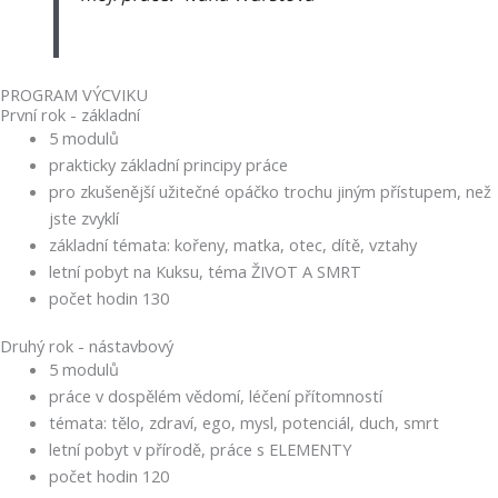
PROGRAM VÝCVIKU
První rok - základní
5 modulů
prakticky základní principy práce
pro zkušenější užitečné opáčko trochu jiným přístupem, než
jste zvyklí
základní témata: kořeny, matka, otec, dítě, vztahy
letní pobyt na Kuksu, téma ŽIVOT A SMRT
počet hodin 130
Druhý rok - nástavbový
5 modulů
práce v dospělém vědomí, léčení přítomností
témata: tělo, zdraví, ego, mysl, potenciál, duch, smrt
letní pobyt v přírodě, práce s ELEMENTY
počet hodin 120