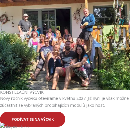
KONSTELAČNÍ VÝCVIK
Nový ročník výcviku otevíráme v květnu 2027. Již nyní je však možné
zúčastnit se vybraných probíhajících modulů jako host.
PODÍVAT SE NA VÝCVIK