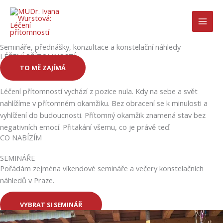
Přeskočit
na
obsah
Semináře, přednášky, konzultace a konstelační náhledy
LÉČENÍ PŘÍTOMNOSTÍ
TO MĚ ZAJÍMÁ
Léčení přítomností vychází z pozice nula. Kdy na sebe a svět
nahlížíme v přítomném okamžiku. Bez obracení se k minulosti a
vyhlížení do budoucnosti. Přítomný okamžik znamená stav bez
negativních emocí. Přitakání všemu, co je právě teď.
CO NABÍZÍM
SEMINÁŘE
Pořádám zejména víkendové semináře a večery konstelačních
náhledů v Praze.
VYBRAT SI SEMINÁŘ