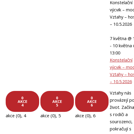
Konstelační
výcvik – mo
Vztahy – hos
– 10.5.2026
7 května @ 
-
10 května
13:00
Konstelační
výcvik – mo
Vztahy – hos
– 10.5.2026
Vztahy nás
0
0
0
provázejí po
AKCE
AKCE
AKCE
4
5
6
život. Začínaj
s rodiči a
akce (0),
4
akce (0),
5
akce (0),
6
sourozenci,
pokračují s