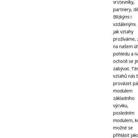
vrstevníky,
partnery, dě
Blízkými i
vzdálenými.
jak vztahy
prožíváme, z
na našem úh
pohledu a n
ochotě se ji
zabývat. T
vztahů nás 
provázet p
modulem
základního
výcviku,
posledním
modulem, k
možné se
přihlásit jak