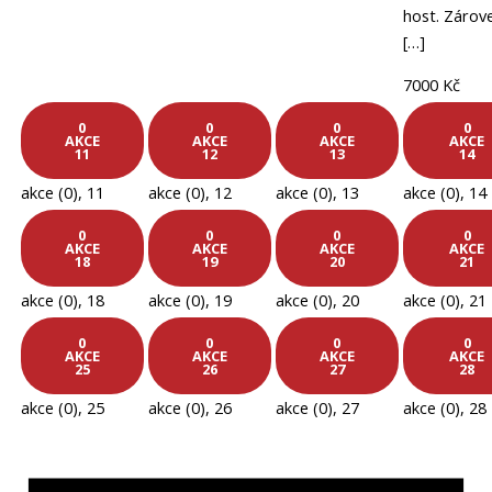
host. Zárov
[…]
7000 Kč
0
0
0
0
AKCE
AKCE
AKCE
AKCE
11
12
13
14
akce (0),
11
akce (0),
12
akce (0),
13
akce (0),
14
0
0
0
0
AKCE
AKCE
AKCE
AKCE
18
19
20
21
akce (0),
18
akce (0),
19
akce (0),
20
akce (0),
21
0
0
0
0
AKCE
AKCE
AKCE
AKCE
25
26
27
28
akce (0),
25
akce (0),
26
akce (0),
27
akce (0),
28