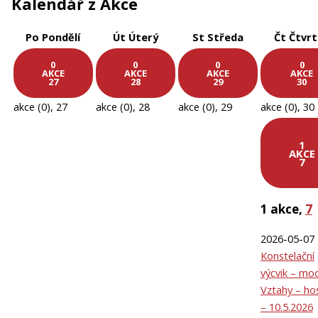
Kalendář z Akce
Po
Pondělí
Út
Úterý
St
Středa
Čt
Čtvr
0
0
0
0
AKCE
AKCE
AKCE
AKCE
27
28
29
30
akce (0),
27
akce (0),
28
akce (0),
29
akce (0),
30
1
AKCE
7
1 akce,
7
2026-05-07
Konstelační
výcvik – mo
Vztahy – hos
– 10.5.2026